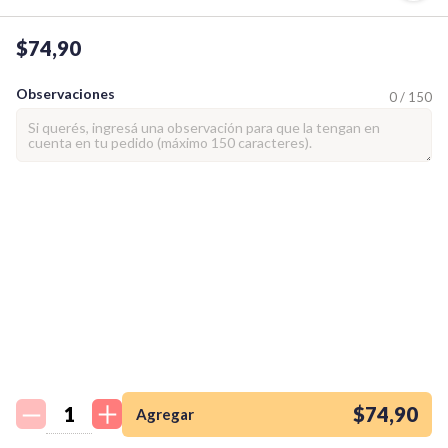
$74,90
Observaciones
0 / 150
¡Quiero una
tienda así para mi
emprendimiento!
$74,90
Agregar