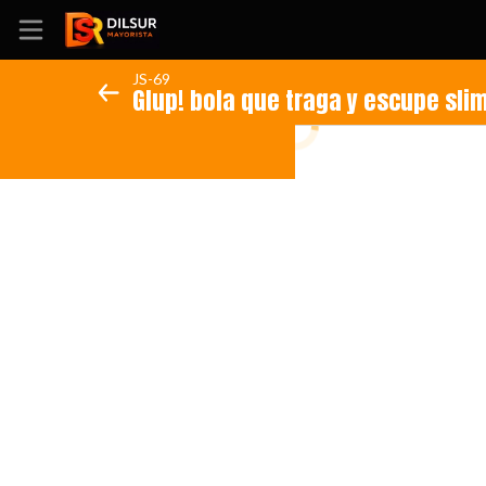
JS-69
Glup! bola que traga y escupe sli
Inicio
Información
Ubicación
Sitio web
Instagram