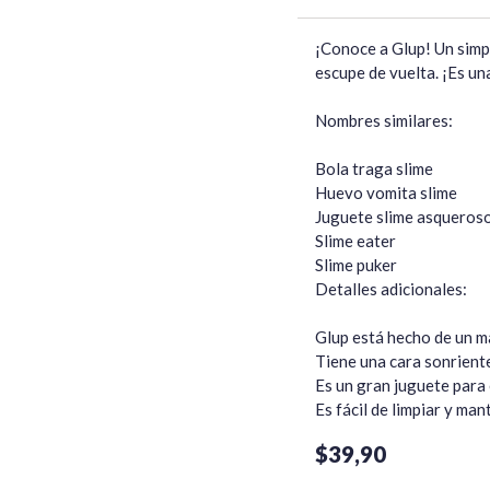
¡Conoce a Glup! Un simpá
escupe de vuelta. ¡Es un
Nombres similares:

Bola traga slime

Huevo vomita slime

Juguete slime asqueroso
Slime eater

Slime puker

Detalles adicionales:

Glup está hecho de un ma
Tiene una cara sonriente
Es un gran juguete para e
Es fácil de limpiar y man
$39,90