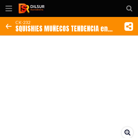
CK-232
SQUISHIES MUÑECOS TENDENCIA en
Inicio
bolsa pvc individual
Información
Ubicación
Sitio web
Instagram