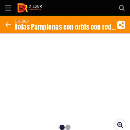
CK-307
Bolas Pamplonas con orbis con red
Inicio
(Presentación Display x 12)
Información
Ubicación
Sitio web
Instagram