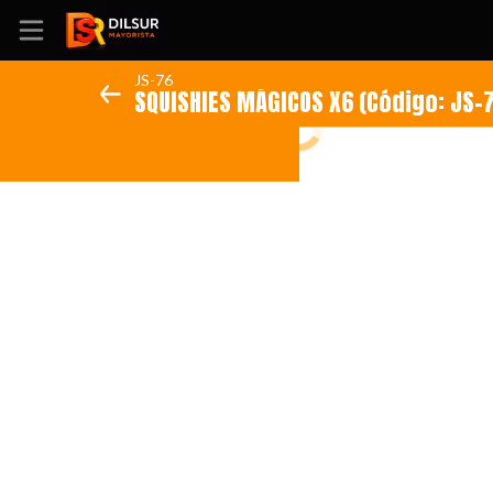
JS-76
SQUISHIES MÁGICOS X6 (Código: 
Inicio
Información
Ubicación
Sitio web
Instagram