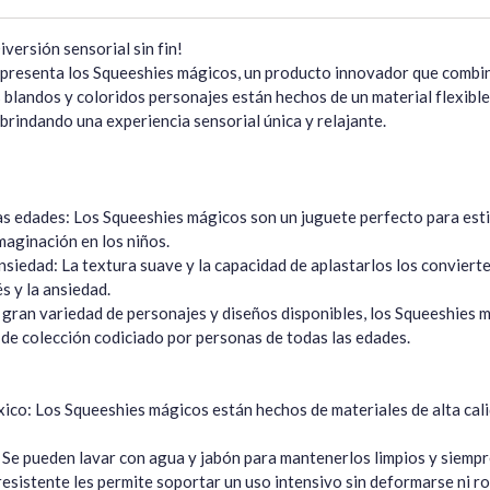
versión sensorial sin fin!

 presenta los Squeeshies mágicos, un producto innovador que combina
s blandos y coloridos personajes están hechos de un material flexibl
 brindando una experiencia sensorial única y relajante.

as edades: Los Squeeshies mágicos son un juguete perfecto para esti
imaginación en los niños.

siedad: La textura suave y la capacidad de aplastarlos los conviert
és y la ansiedad.

 gran variedad de personajes y diseños disponibles, los Squeeshies m
de colección codiciado por personas de todas las edades.

ico: Los Squeeshies mágicos están hechos de materiales de alta cali
: Se pueden lavar con agua y jabón para mantenerlos limpios y siemp
esistente les permite soportar un uso intensivo sin deformarse ni ro