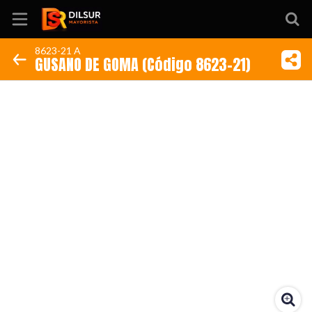
8623-21 A
GUSANO DE GOMA (Código 8623-21)
Inicio
Información
Ubicación
Sitio web
Instagram