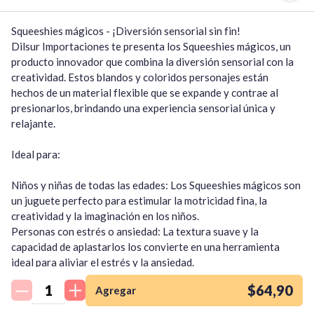
Squeeshies mágicos - ¡Diversión sensorial sin fin!

Dilsur Importaciones te presenta los Squeeshies mágicos, un 
producto innovador que combina la diversión sensorial con la 
creatividad. Estos blandos y coloridos personajes están 
hechos de un material flexible que se expande y contrae al 
presionarlos, brindando una experiencia sensorial única y 
relajante.

Ideal para:

Niños y niñas de todas las edades: Los Squeeshies mágicos son 
un juguete perfecto para estimular la motricidad fina, la 
creatividad y la imaginación en los niños.

Personas con estrés o ansiedad: La textura suave y la 
capacidad de aplastarlos los convierte en una herramienta 
¡Quiero una
ideal para aliviar el estrés y la ansiedad.

tienda así para mi
Coleccionistas: Con una gran variedad de personajes y 
emprendimiento!
$64,90
Agregar
diseños disponibles, los Squeeshies mágicos se han convertido 
en un objeto de colección codiciado por personas de todas las 