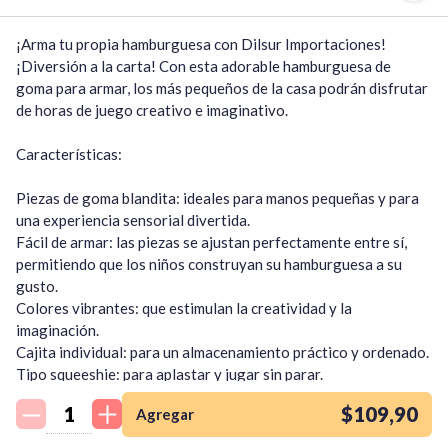
¡Arma tu propia hamburguesa con Dilsur Importaciones!

¡Diversión a la carta! Con esta adorable hamburguesa de 
goma para armar, los más pequeños de la casa podrán disfrutar 
de horas de juego creativo e imaginativo.

Características:

Piezas de goma blandita: ideales para manos pequeñas y para 
una experiencia sensorial divertida.

Fácil de armar: las piezas se ajustan perfectamente entre sí, 
permitiendo que los niños construyan su hamburguesa a su 
gusto.

Colores vibrantes: que estimulan la creatividad y la 
imaginación.

Cajita individual: para un almacenamiento práctico y ordenado.

¡Quiero una
Tipo squeeshie: para aplastar y jugar sin parar.

tienda así para mi
¡Un regalo perfecto para:

emprendimiento!
$109,90
Agregar
Cumpleaños
