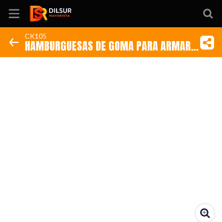
CK105
HAMBURGUESAS DE GOMA PARA ARMAR
Inicio
(Código: CK105)
Información
Ubicación
Sitio web
Instagram