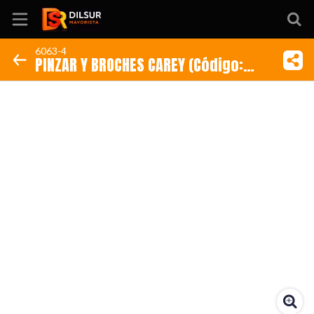
6063-4
PINZAR Y BROCHES CAREY (Código:
Inicio
6063-4)
Información
Ubicación
Sitio web
Instagram