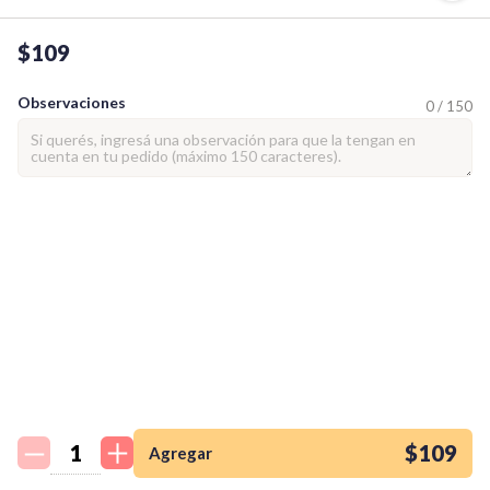
$109
Observaciones
0 / 150
¡Quiero una
tienda así para mi
emprendimiento!
$109
Agregar