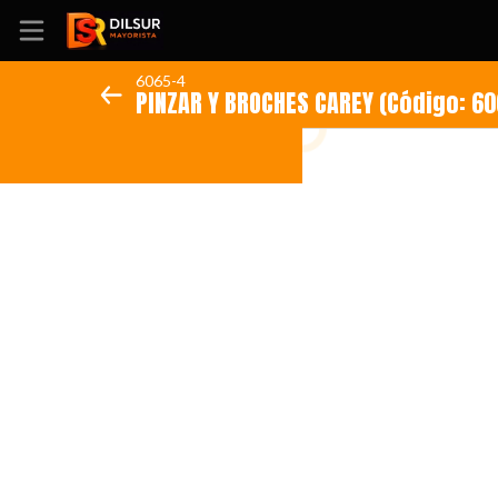
6065-4
PINZAR Y BROCHES CAREY (Cód
Inicio
Información
Ubicación
Sitio web
Instagram