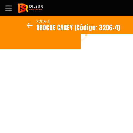
3206-4
BROCHE CAREY (Código: 3206-4)
Inicio
Información
Ubicación
Sitio web
Instagram