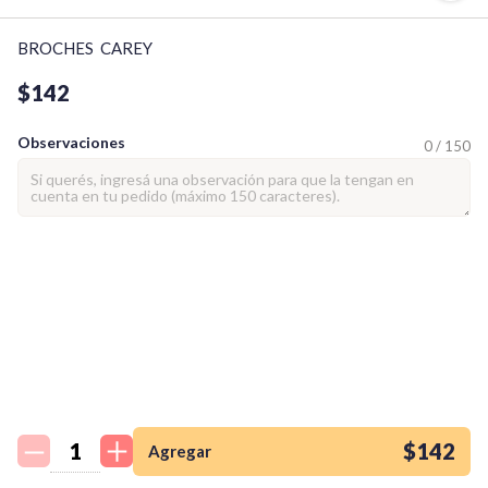
BROCHES  CAREY
$142
Observaciones
0 / 150
¡Quiero una
tienda así para mi
emprendimiento!
$142
Agregar