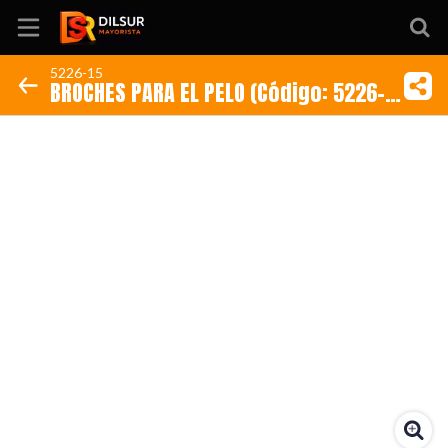
5226-15
BROCHES PARA EL PELO (Código: 5226-
Inicio
15)
Información
Ubicación
Sitio web
Instagram