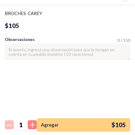
BROCHES  CAREY
$105
Observaciones
0 / 150
¡Quiero una
tienda así para mi
emprendimiento!
$105
Agregar