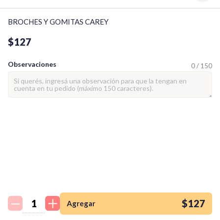
BROCHES Y GOMITAS CAREY
$127
Observaciones
0 / 150
¡Quiero una
tienda así para mi
emprendimiento!
$127
Agregar