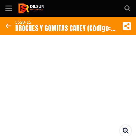
5528-15
BROCHES Y GOMITAS CAREY (Código:
Inicio
5528-15)
Información
Ubicación
Sitio web
Instagram