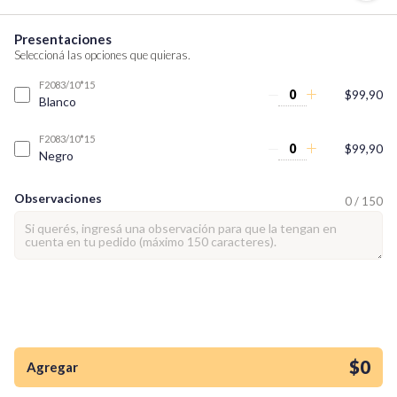
Presentaciones
Seleccioná las opciones que quieras.
F2083/10*15
$99,90
Blanco
F2083/10*15
$99,90
Negro
Observaciones
0 / 150
¡Quiero una
tienda así para mi
emprendimiento!
$0
Agregar