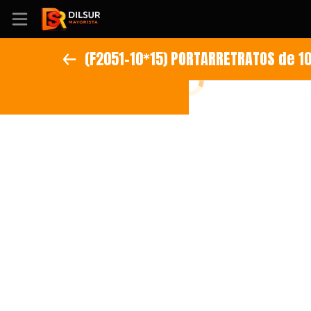
(F2051-10*15) PORTARRETRATOS de 10
Inicio
Información
Ubicación
Sitio web
Instagram