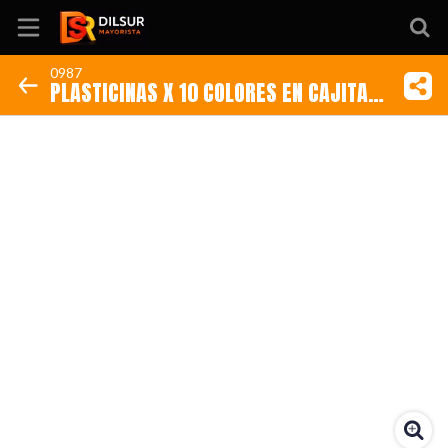
0987
PLASTICINAS X 10 COLORES EN CAJITA
Inicio
(Código: 0987)
Información
Ubicación
Sitio web
Instagram