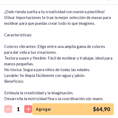
¡Dale rienda suelta a tu creatividad con nuestra plastilina!

Dilsur Importaciones te trae la mejor selección de masas para 
moldear para que puedas crear todo lo que imagines.

Características:

Colores vibrantes: Elige entre una amplia gama de colores 
para dar vida a tus creaciones.

Textura suave y flexible: Fácil de moldear y trabajar, ideal para 
manos pequeñas.

No tóxica: Segura para niños de todas las edades.

Lavable: Se limpia fácilmente con agua y jabón.

Beneficios:

Estimula la creatividad y la imaginación.

¡Quiero una
Desarrolla la motricidad fina y la coordinación ojo-mano.

tienda así para mi
Promueve la concentración y la paciencia.

emprendimiento!
$64,90
Agregar
Fomenta el juego libre y la expresión individual.

Ideal para:
