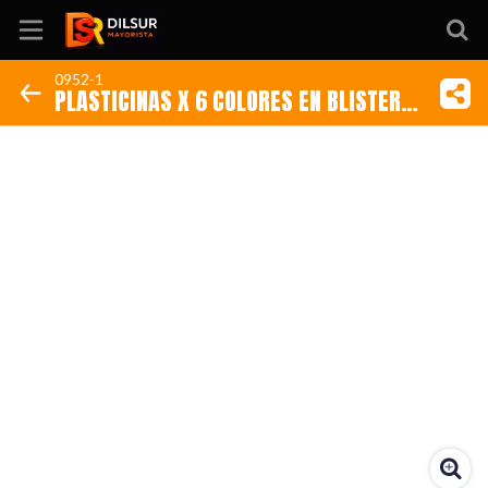
0952-1
PLASTICINAS X 6 COLORES EN BLISTER
Inicio
CON ACCESORIOS (Código: 0952-1)
Información
Ubicación
Sitio web
Instagram