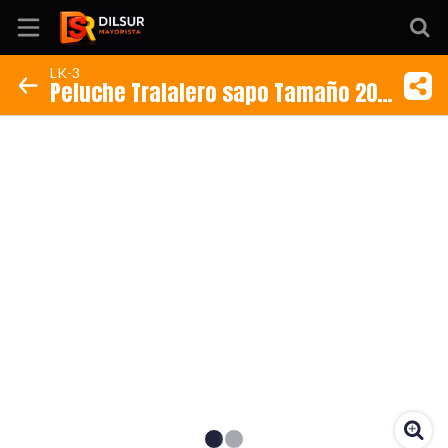
LK-3
Peluche Tralalero sapo Tamaño 20
Inicio
cm
Información
Ubicación
Sitio web
Instagram