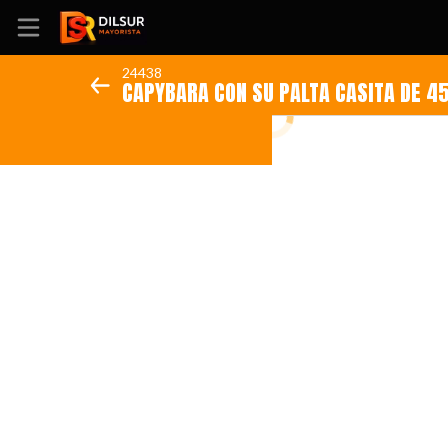
24438
CAPYBARA CON SU PALTA CASITA DE 4
Inicio
Información
Ubicación
Sitio web
Instagram