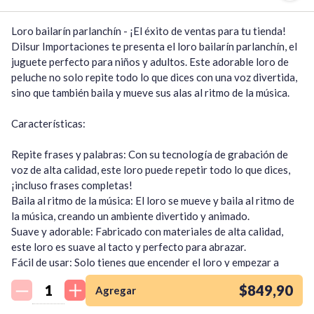
Loro bailarín parlanchín - ¡El éxito de ventas para tu tienda!

Dilsur Importaciones te presenta el loro bailarín parlanchín, el 
juguete perfecto para niños y adultos. Este adorable loro de 
peluche no solo repite todo lo que dices con una voz divertida, 
sino que también baila y mueve sus alas al ritmo de la música.

Características:

Repite frases y palabras: Con su tecnología de grabación de 
voz de alta calidad, este loro puede repetir todo lo que dices, 
¡incluso frases completas!

Baila al ritmo de la música: El loro se mueve y baila al ritmo de 
la música, creando un ambiente divertido y animado.

Suave y adorable: Fabricado con materiales de alta calidad, 
este loro es suave al tacto y perfecto para abrazar.

¡Quiero una
Fácil de usar: Solo tienes que encender el loro y empezar a 
tienda así para mi
hablar. ¡Él se encargará del resto!

emprendimiento!
$849,90
Agregar
Ideal para:
