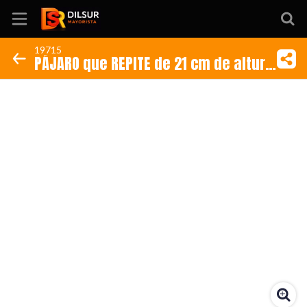
19715
PÁJARO que REPITE de 21 cm de altura
Inicio
(Código: 19715)
Información
Ubicación
Sitio web
Instagram