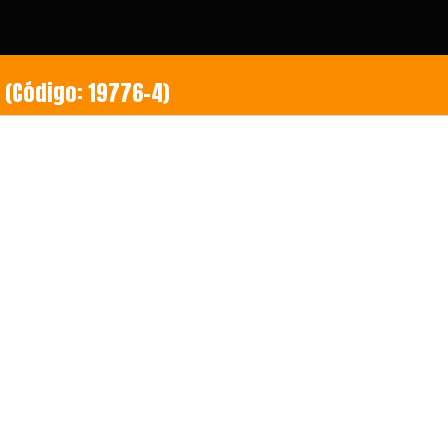
OSO PANDA QUE REPITE, BAILA Y CANTA (Código: 19776-4)