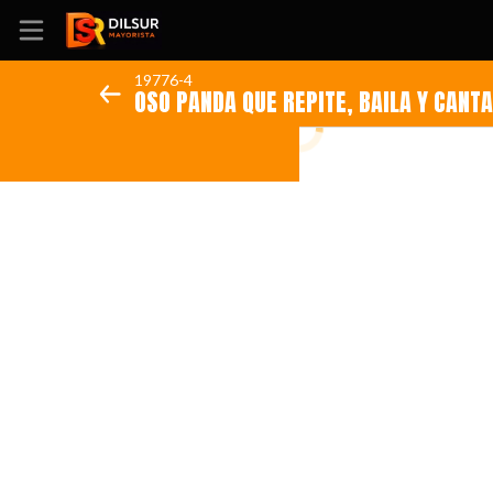
19776-4
Inicio
Información
Ubicación
Sitio web
Instagram