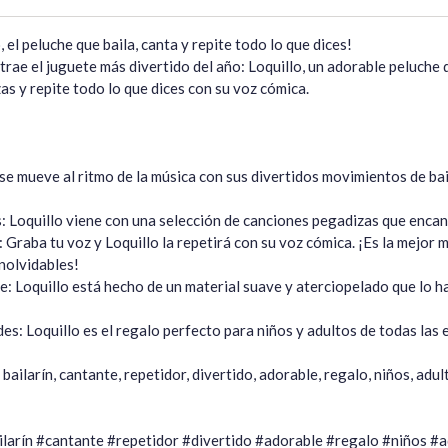
el peluche que baila, canta y repite todo lo que dices!

trae el juguete más divertido del año: Loquillo, un adorable peluche
s y repite todo lo que dices con su voz cómica.

o se mueve al ritmo de la música con sus divertidos movimientos de bai
 Loquillo viene con una selección de canciones pegadizas que encant
: Graba tu voz y Loquillo la repetirá con su voz cómica. ¡Es la mejor 
olvidables!

: Loquillo está hecho de un material suave y aterciopelado que lo ha
des: Loquillo es el regalo perfecto para niños y adultos de todas las 
bailarín, cantante, repetidor, divertido, adorable, regalo, niños, adul
larín #cantante #repetidor #divertido #adorable #regalo #niños #a