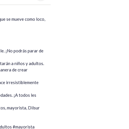
 que se mueve como loco, 
le. ¡No podrás parar de 
arán a niños y adultos.

manera de crear 
ce irresistiblemente 
edades. ¡A todos les 
tos, mayorista, Dilsur 
dultos #mayorista 