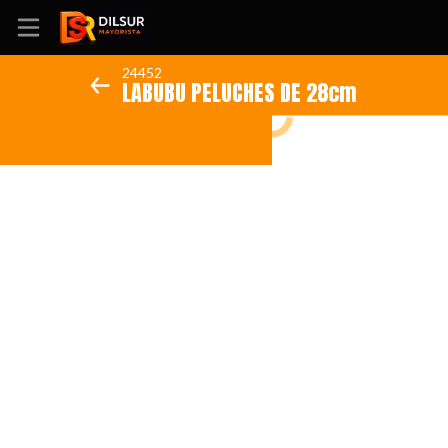
24452
LABUBU PELUCHES DE 28cm
Inicio
Información
Ubicación
Sitio web
Instagram