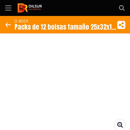
D-8019
Packs de 12 bolsas tamaño 25x32x12
Inicio
cm de papel Diseños Boy & Girl
Información
Ubicación
Sitio web
Instagram