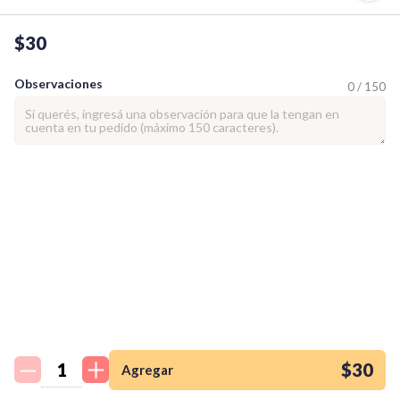
$30
Observaciones
0 / 150
¡Quiero una
tienda así para mi
emprendimiento!
$30
Agregar