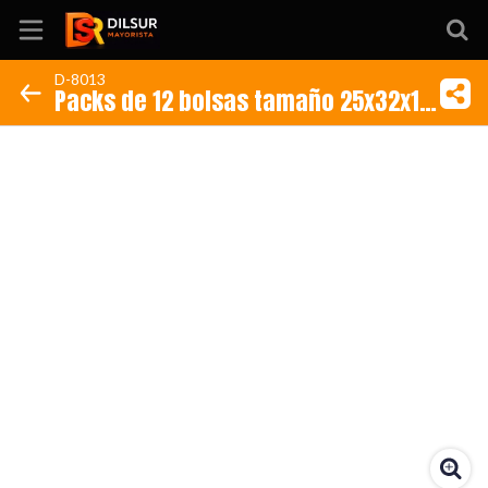
D-8013
Packs de 12 bolsas tamaño 25x32x12
Inicio
cm de papel Torta Cumpleaños
Información
Ubicación
Sitio web
Instagram