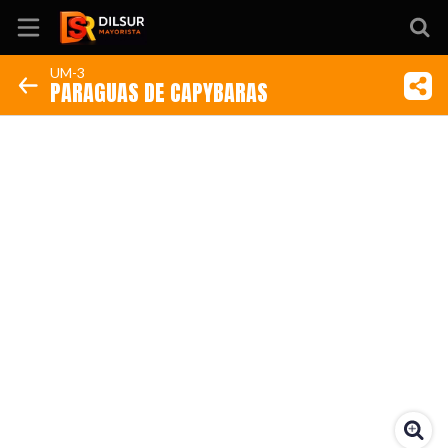
UM-3
PARAGUAS DE CAPYBARAS
Inicio
Información
Ubicación
Sitio web
Instagram