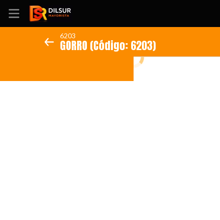
6203
GORRO (Código: 6203)
Inicio
Información
Ubicación
Sitio web
Instagram