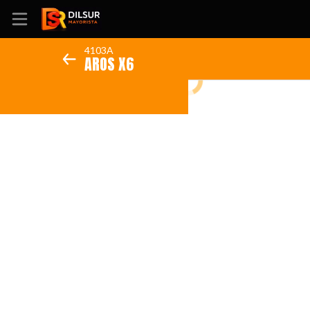
4103A
AROS X6
Inicio
Información
Ubicación
Sitio web
Instagram