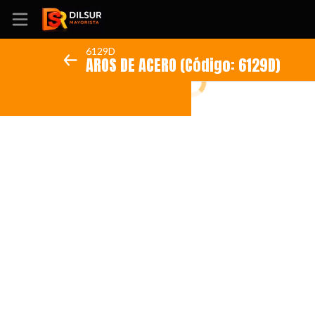
6129D
AROS DE ACERO (Código: 6129D)
Inicio
Información
Ubicación
Sitio web
Instagram