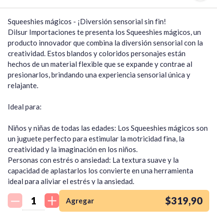
Squeeshies mágicos - ¡Diversión sensorial sin fin!

Dilsur Importaciones te presenta los Squeeshies mágicos, un 
producto innovador que combina la diversión sensorial con la 
creatividad. Estos blandos y coloridos personajes están 
hechos de un material flexible que se expande y contrae al 
presionarlos, brindando una experiencia sensorial única y 
relajante.

Ideal para:

Niños y niñas de todas las edades: Los Squeeshies mágicos son 
un juguete perfecto para estimular la motricidad fina, la 
creatividad y la imaginación en los niños.

Personas con estrés o ansiedad: La textura suave y la 
capacidad de aplastarlos los convierte en una herramienta 
¡Quiero una
ideal para aliviar el estrés y la ansiedad.

tienda así para mi
Coleccionistas: Con una gran variedad de personajes y 
emprendimiento!
$319,90
Agregar
diseños disponibles, los Squeeshies mágicos se han convertido 
en un objeto de colección codiciado por personas de todas las 