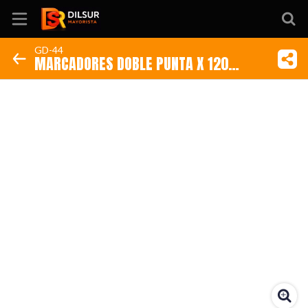
GD-44
MARCADORES DOBLE PUNTA X 120
Inicio
COLORES
Información
Ubicación
Sitio web
Instagram